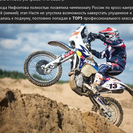
года Нифонтова полностью посвятила чемпионату России по кросс-кант
 (зимний) этап Настя не упустила возможность наверстать упущенное и
алась к подиуму, постоянно попадая в
TOP5
профессионального класса