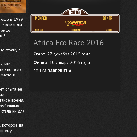
к еще в 1999
аве команды
рейде
в 31
Africa Eco Race 2016
шу страну в
Старт:
27 декабря 2015 года
Финиш:
10 января 2016 года
, как
тие во всех
ГОНКА ЗАВЕРШЕНА!
место в
нет опыта ее
ние
такое время,
зарубежных
 стала ни для
, которое на
учшему