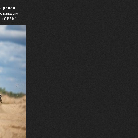
ри
ралли
.
 с каждым
 «
OPEN
”.