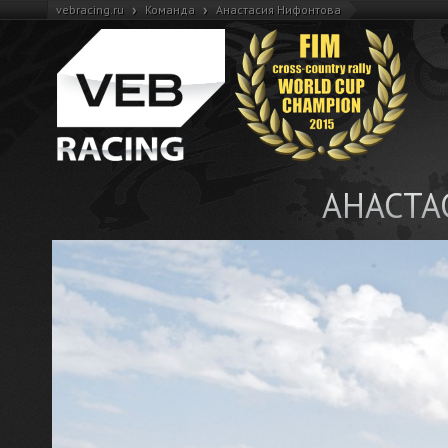
›
›
vebracing.ru
Команда
Анастасия Нифонтова
АНАСТА