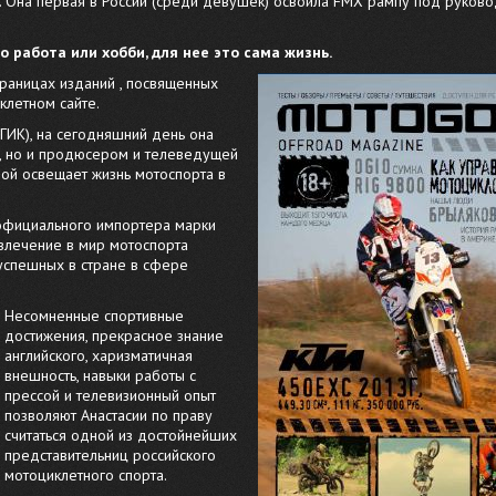
 Она первая в России (среди девушек) освоила FMX рампу под руков
 работа или хобби, для нее это сама жизнь.
траницах изданий , посвященных
клетном сайте.
ГИК), на сегодняшний день она
й, но и продюсером и телеведущей
рой освещает жизнь мотоспорта в
 официального импортера марки
овлечение в мир мотоспорта
 успешных в стране в сфере
Несомненные спортивные
достижения, прекрасное знание
английского, харизматичная
внешность, навыки работы с
прессой и телевизионный опыт
позволяют Анастасии по праву
считаться одной из достойнейших
представительниц российского
мотоциклетного спорта.