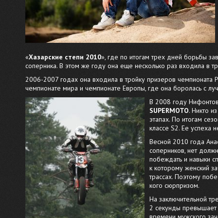
«
Хазарские степи 2010
», где по итогам трех дней борьбы за
соперника. В этом же году она еще несколько раз входила в т
2006-2007 годах она входила в тройку призеров чемпионата Р
чемпионате мира и чемпионате Европы, где она боролась с лу
В 2008 году Нифонтова
SUPERMOTO
. Никто и
этапах. По итогам сез
классе S2. Ее успеха 
Весной 2010 года Ана
соперников, нет должн
побеждать и навыки сп
к которому женский з
трассах. Поэтому побе
кого сюрпризом.
На заключительной тр
2 секунды превышает
времени мужского зач