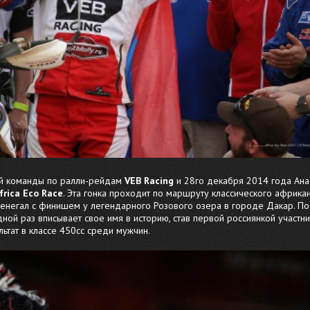
ой команды по ралли-рейдам
VEB Racing
и 28го декабря 2014 года Ана
frica Eco Race
. Эта гонка проходит по маршруту классического африка
Сенегал с финишем у легендарного Розового озера в городе Дакар. По
й раз вписывает свое имя в историю, став первой россиянкой участни
ьтат в классе 450сс среди мужчин.