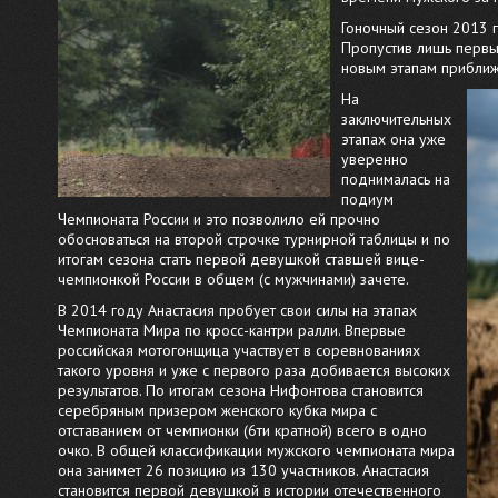
Гоночный сезон 2013 
Пропустив лишь первый
новым этапам приближ
На
заключительных
этапах она уже
уверенно
поднималась на
подиум
Чемпионата России и это позволило ей прочно
обосноваться на второй строчке турнирной таблицы и по
итогам сезона стать первой девушкой ставшей вице-
чемпионкой России в общем (с мужчинами) зачете.
В 2014 году Анастасия пробует свои силы на этапах
Чемпионата Мира по кросс-кантри ралли. Впервые
российская мотогонщица участвует в соревнованиях
такого уровня и уже с первого раза добивается высоких
результатов. По итогам сезона Нифонтова становится
серебряным призером женского кубка мира с
отставанием от чемпионки (6ти кратной) всего в одно
очко. В общей классификации мужского чемпионата мира
она занимет 26 позицию из 130 участников. Анастасия
становится первой девушкой в истории отечественного