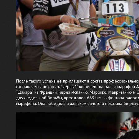
После такого успеха ее приглашают в состав профессиональн
отправляется покорять “черный” континент на ралли-марафон
A
“Дакара” из Франции, через Испанию, Марокко, Мавританию и 
двухнедельной борьбы, преодолев 6834км Нифонтова очередно
марафона. Она победила в женском зачете и показала 6й резул