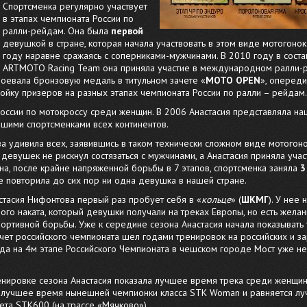
Спортсменка регулярно участвует
в этапах чемпионата России по
ралли-рейдам. Она была
первой
девушкой в стране, которая начала участвовать в этом виде мотогоно
году наравне сражаясь с соперниками-мужчинами. В 2010 году в сост
ARTMOTO Racing Team она приняла участие в международном ралли-
воевала бронзовую медаль в титульном зачете «
MOTO OPEN
», опереди
ройку призеров на разных этапах чемпионата России по ралли – рейдам.
оссии по мотокроссу среди женщин. В 2006 Анастасия представляла на
чшими спортсменками всех континентов.
 удивила всех, заявившись в таком технически сложном виде мотогонок
з девушек не рискнул состязаться с мужчинами, а Анастасия приняла учас
она, после крайне напряженной борьбы в 7 этапов, спортсменка заняла
3
не повторила до сих пор ни одна девушка в нашей стране.
стасия Нифонтова первый раз пробует себя в «
кольце
» (
ШКМГ
). У нее 
ого наката, который девушки получали на треках Европы, но есть жела
ортивной борьбы. Уже к середине сезона Анастасия начала показывать 
ачет российского чемпионата шел годами тренировок на российских и 
да на 4м этапе Российского Чемпионата в чешском городе Мост уже не
енировке сезона Анастасия показала лучшее время трека среди женщин
 лучшее время нынешней чемпионки класса STK Woman и равняется л
ета STK600 (на трассе «Мячково»).