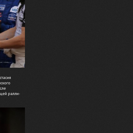
стасия
нского
сле
цей ралли-