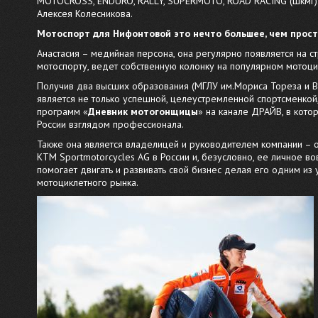
MOTOCROSS, ENDURO, RALLY, SUPERMOTO, ROAD RACING (шкмг).
Алексея Колесникова.
Мотоспорт для Нифонтовой это нечто большее, чем просто
Анастасия – медийная персона, она регулярно появляется на с
мотоспорту, ведет собственную колонку на популярном мотоци
Получив два высших образования (МГЛУ им.Мориса Тореза и В
является не только успешной, целеустремленной спортсменко
программ «
Дневник мотогонщицы
» на канале ДРАЙВ, в кото
России взглядом профессионала.
Также она является владелицей и руководителем компании –
КТМ Sportmotorcycles AG в России и, безусловно, ее личное в
помогает двигать и развивать свой бизнес делая его одним из
мотоциклетного рынка.