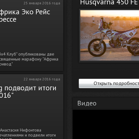
Husqvarna 450 FE 
25 января 2016 года
фрика Эко Рейс
рессе
4х4 Клуб" опубликованы две
 посвященные марафону "Африка
привод"
22 января 2016 года
Открыть подробнос
g подводит итоги
016"
Видео
 Анастасия Нифонтова
ечатлениями и подвели итоги