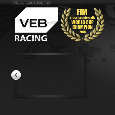
›
vebracing.ru
Главная