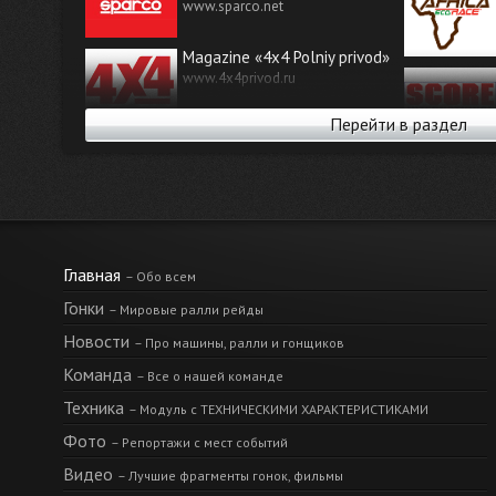
www.sparco.net
Розовое озеро, финиш марафона в Дакаре - поздравления
Magazine «4х4 Polniy privod»
Радость, эмоции и поздравления в итоговых сюжетах. Прия
www.4x4privod.ru
Перейти в раздел
Автомобильное издание
Lenta.ru
www.motor.ru
Комитет Внедорожных Соревнований
Российской Автомобильной Федерации
Главная
– Обо всем
Гонки
– Мировые ралли рейды
Новости
– Про машины, ралли и гонщиков
Команда
– Все о нашей команде
Техника
– Модуль с ТЕХНИЧЕСКИМИ ХАРАКТЕРИСТИКАМИ
Фото
– Репортажи с мест событий
Видео
– Лучшие фрагменты гонок, фильмы