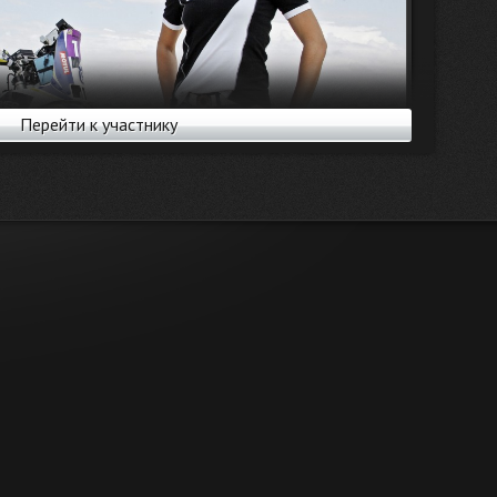
Перейти к участнику
tp://nifontova.com/profile/