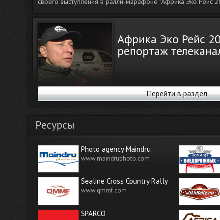
своего выступления в ралли-марафоне "Африка Эко Рейс 20
Африка Эко Рейс 2
репортаж телекана
Перейти в раздел
Марафон "Африка Эко Рейс 2016"- настоящее испытание дл
нет похожих дней - трасса каждого спецучастка уникальна,
утро - начало новой истории, где происходят самые разны
Ресурсы
- ты лидер, а завтра - сторонний зритель. Специальный ре
ТВ "В погоне за солнцем" подводит итоги двухнедельного..
Photo agency Maindru
www.maindruphoto.com
«Африка Эко Рейс 2
Sealine Cross Country Rally
теледневник Этап 1
www.qmmf.com
SPARCO