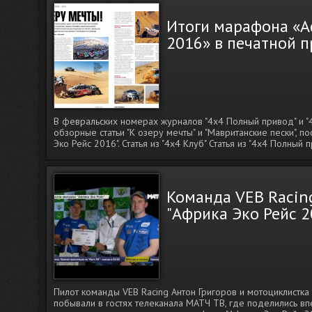
Итоги марафона «А
2016» в печатной п
В февральских номерах журналов "4х4 Полный привод" и "
обзорные статьи "К озеру мечты" и "Мавританские пески",
Эко Рейс 2016". Статья из "4х4 Клуб" Статья из "4х4 Полный 
Команда VEB Racin
"Африка Эко Рейс 2
Пилот команды VEB Racing Антон Григоров и мотоциклистка
побывали в гостях телеканала МАТЧ ТВ, где поделились вп