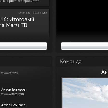
16". Приятного просмотра!
19 января 2016 года
016: Итоговый
ла Матч ТВ
я людей и техники. В Африке
 сложна и опасна Каждое новое
е события и повороты! Сегодня
Команда
портаж съемочной группы Матч
.
Ан
www.rafrr.su
11 января 2016 года
016» -
Антон Григоров
2, финиш!
www.withrally.ru
Africa Eco Race