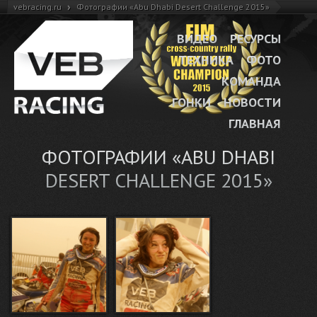
›
vebracing.ru
Фотографии «Abu Dhabi Desert Challenge 2015»
ВИДЕО
РЕСУРСЫ
ТЕХНИКА
ФОТО
КОМАНДА
ГОНКИ
НОВОСТИ
ГЛАВНАЯ
ФОТОГРАФИИ «ABU DHABI
DESERT CHALLENGE 2015»