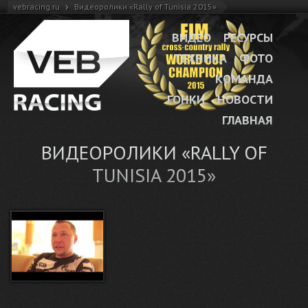
›
vebracing.ru
Видеоролики «Rally of Tunisia 2015»
ВИДЕО
РЕСУРСЫ
ТЕХНИКА
ФОТО
КОМАНДА
ГОНКИ
НОВОСТИ
ГЛАВНАЯ
ВИДЕОРОЛИКИ «RALLY OF
TUNISIA 2015»