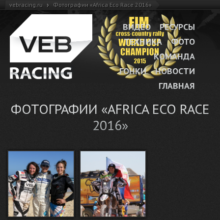
›
vebracing.ru
Фотографии «Africa Eco Race 2016»
ВИДЕО
РЕСУРСЫ
ТЕХНИКА
ФОТО
КОМАНДА
ГОНКИ
НОВОСТИ
ГЛАВНАЯ
ФОТОГРАФИИ «AFRICA ECO RACE
2016»