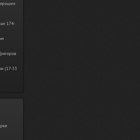
и прошел
вал 174-
ом
 Григоров
и (17-33
.
орке