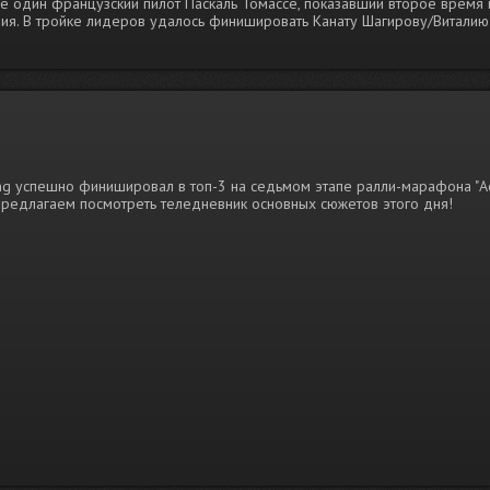
 один французский пилот Паскаль Томассе, показавший второе время 
ния. В тройке лидеров удалось финишировать Канату Шагирову/Виталию
ng успешно финишировал в топ-3 на седьмом этапе ралли-марафона "
Предлагаем посмотреть теледневник основных сюжетов этого дня!