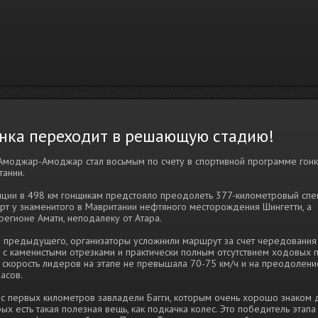
Гонка переходит в решающую стадию!
Амоджар-Амоджар стал восьмым по счету в спортивной программе гонк
тании.
ции в 498 км гонщикам предстояло преодолеть 377-километровый спец
арт у знаменитого в Мавритании нефтяного месторождения Шингетти, а
егионе Амати, неподалеку от Атара.
я предыдущего, организаторы усложнили маршрут за счет чередования
 с каменистыми отрезками и практически полным отсутствием ходовых 
я скорость лидеров на этапе не превышала 70-75 км/ч и на преодолен
асов.
с первых километров завладели Багги, которым очень хорошо знаком 
рых есть такая полезная вещь, как подкачка колес. Это победитель этапа