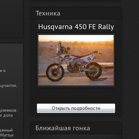
Техника
Husqvarna 450 FE Rally
и и
участок,
Открыть подробности
прямиков.
ие допа
Ближайшая гонка
данный
 Маттье