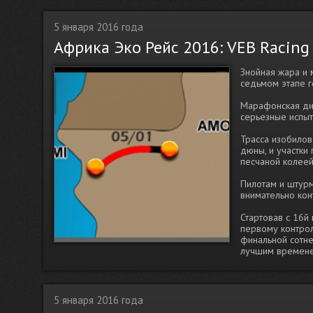
5 января 2016 года
Африка Эко Рейс 2016: VEB Racing
Знойная жара и 
седьмом этапе г
Марафонская дис
серьезные испыт
Трасса изобило
дюны, и участки
песчаной колеей
Пилотам и штурм
внимательно кон
Стартовав с 16й
первому контрол
финальной сотне
лучшим временем
5 января 2016 года