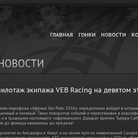
ГЛАВНАЯ
ГОНКИ
НОВОСТИ
К
НОВОСТИ
пилотаж экипажа VEB Racing на девятом э
алли-марафона «Африка Эко Рейс 2016» определенно войдет в истори
ионный и сложный. Таких поворотов событий и перестановок в классиф
, и в традициях настоящего «африканского Дакара» времен Тьерри Саб
дня до финиша накалилась до предела!
ролегал из Амоджара в Акжут, и на своем пути по мавританской Сахаре
я предстояло преодолеть 445 км зачетного спецучастка и 500 км общ