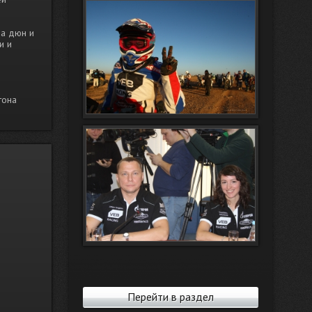
на дюн и
и и
тона
Перейти в раздел