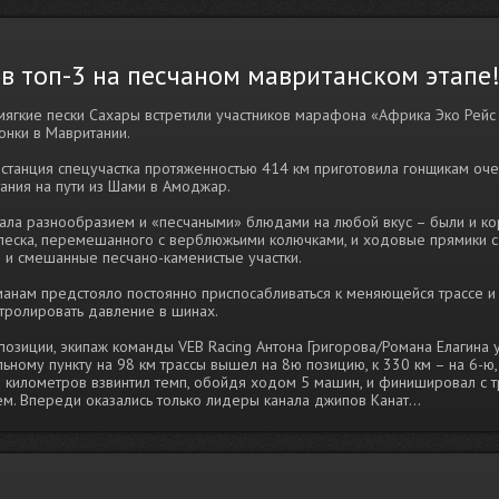
 в топ-3 на песчаном мавританском этапе
мягкие пески Сахары встретили участников марафона «Африка Эко Рейс
онки в Мавритании.
танция спецучастка протяженностью 414 км приготовила гонщикам оче
ания на пути из Шами в Амоджар.
вала разнообразием и «песчаными» блюдами на любой вкус – были и к
 песка, перемешанного с верблюжьими колючками, и ходовые прямики с
 и смешанные песчано-каменистые участки.
анам предстояло постоянно приспосабливаться к меняющейся трассе и
тролировать давление в шинах.
 позиции, экипаж команды VEB Racing Антона Григорова/Романа Елагина 
ьному пункту на 98 км трассы вышел на 8ю позицию, к 330 км – на 6-ю,
 километров взвинтил темп, обойдя ходом 5 машин, и финишировал с 
. Впереди оказались только лидеры канала джипов Канат...