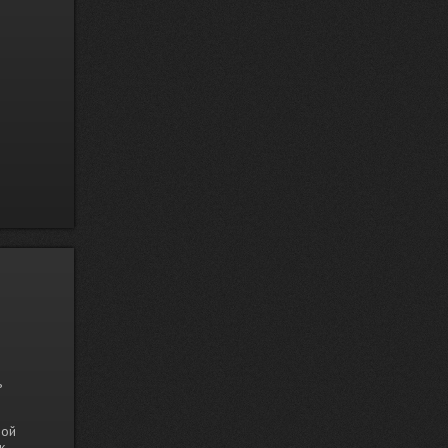
ь
ной
к