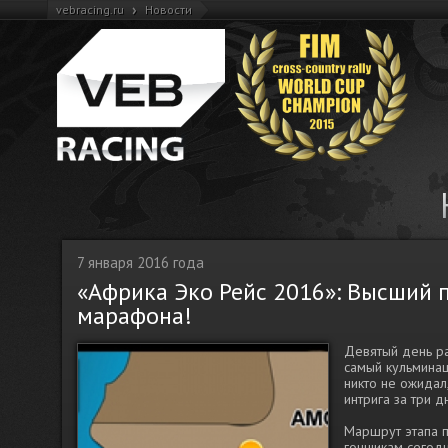
›
vebracing.ru
Новости
7 января 2016 года
«Африка Эко Рейс 2016»: Высший 
марафона!
Девятый день р
самый кульминац
никто не ожидал
интрига за три 
Маршрут этапа п
гонщикам сегодн