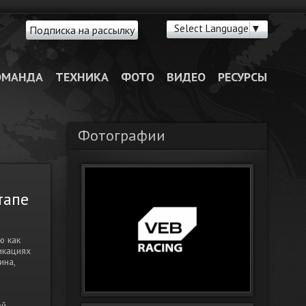
Select Language
▼
Подписка на рассылку
ОМАНДА
ТЕХНИКА
ФОТО
ВИДЕО
РЕСУРСЫ
Фотографии
тапе
ю как
икациях
ина,
ей