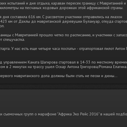
ких испытаний и дня отдыха, караван пересек границу с Мавританией 
километры на песчаных ходовых дорожках этой африканской страны.
 дня составила 616 км. С рассветом участники отправились на лиазон
423 км от Дахлы до мавританской деревушки Булануар, откуда старто
оп.
ницы с Мавританией прошло четко по расписанию, и участники с запас
т спецучастка.
арта. У нас есть еще четыре часа поспать» - отрапортовал пилот Антон
 управлением Каната Шагирова стартовал в 14-33 по местному времен
дом в 2 минутах на трассу ушел Оскар Антона Григорова/Романа Елагина
ервого мавританского допа должны были стать не пески и дюны...
и съемочных групп о марафоне "Африка Эко Рейс 2016" в нашей подб