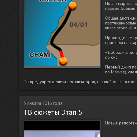
После марокканс
первые боевые 
Общая дистанция
протяженностью 
километровый д
Прохождение гра
приехали на стар
«Добрались до ст
по смс.
Первый джип под
по Москве), сле
По предупреждениям организаторов, главной опасностью п
3 января 2016 года
ТВ сюжеты Этап 5
Новые репортаж