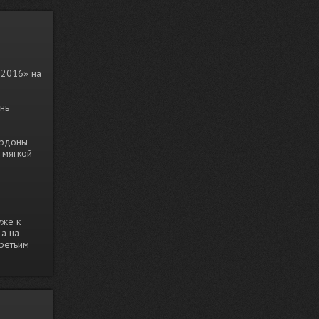
!
 2016» на
нь
ордоны
 мягкой
уже к
 а на
третьим