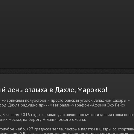
ый день отдыха в Дахле, Марокко!
 живописный полуостров и просто райский уголок Западной Сахары –
ород Дахла радушно принимает ралли-марафон «Африка Эко Рейс».
, 3 января 2016 года, караван участников восьмого издания гонки внов
них местах, на берегу Атлантического океана.
голубое небо, +27 градусов тепла, пестрые палатки и шатры со спортив
структурой Бивуака, где как «пчелки» трудятся механики в то время, ка