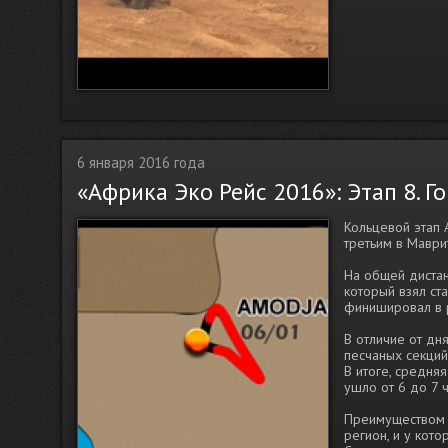
6 января 2016 года
«Африка Эко Рейс 2016»: Этап 8. 
Кольцевой этап 
третьим в Маври
На общей дистан
который взял ст
финишировал в р
В отличие от дн
песчаных секций
В итоге, средня
ушло от 6 до 7 ч
Преимуществом 
регион, и у кото